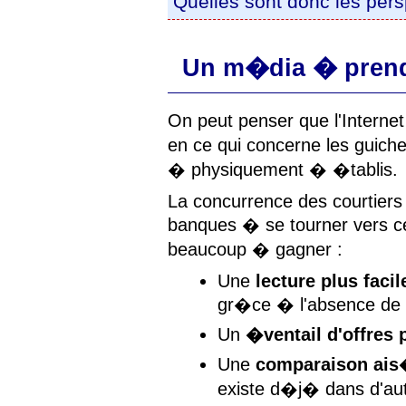
Quelles sont donc les pers
Un m�dia � prend
On peut penser que l'Intern
en ce qui concerne les guiche
� physiquement � �tablis.
La concurrence des courtiers 
banques � se tourner vers ce 
beaucoup � gagner :
Une
lecture plus faci
gr�ce � l'absence de 
Un
�ventail d'offres 
Une
comparaison ai
existe d�j� dans d'aut