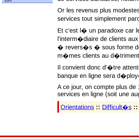
Euro
Or les revenus plus modeste
services tout simplement par
Et c'est l� un paradoxe car
l'interm�diaire de clients a
� revers�s � sous forme de 
m�mes clients au d�triment d
Il convient donc d'�tre atten
banque en ligne sera d�plo
A ce jour, on compte plus de 
services en ligne (soit une a
Orientations
::
Difficult�s
::