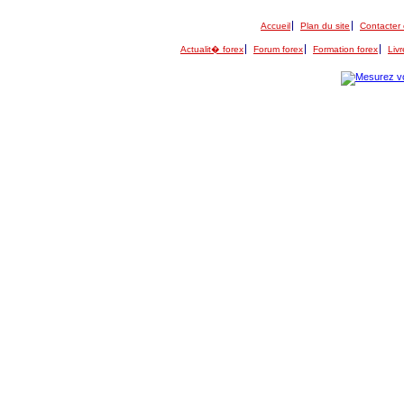
Accueil
Plan du site
Contacter 
Actualit� forex
Forum forex
Formation forex
Livr