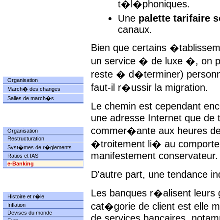
t�l�phoniques.
Une
palette tarifaire
canaux.
Bien que certains �tablissem
un service � de luxe �, on p
MARCHES
reste � d�terminer) person
Organisation
faut-il r�ussir la migration.
March� des changes
Salles de march�s
Le chemin est cependant enco
une adresse Internet que de 
BANQUES
commer�ante aux heures de b
Organisation
Restructuration
�troitement li� au comporte
Syst�mes de r�glements
manifestement conservateur.
Ratios et IAS
e-Banking
D'autre part, une tendance 
MONNAIES
Les banques r�alisent leurs
Histoire et r�le
cat�gorie de client est elle 
Inflation
Devises du monde
de services bancaires, notamm