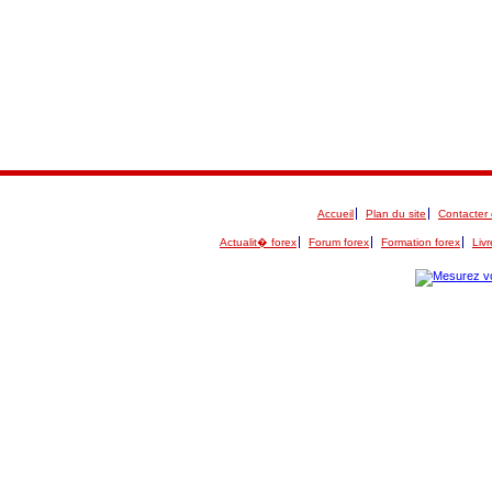
Accueil
Plan du site
Contacter 
Actualit� forex
Forum forex
Formation forex
Livr