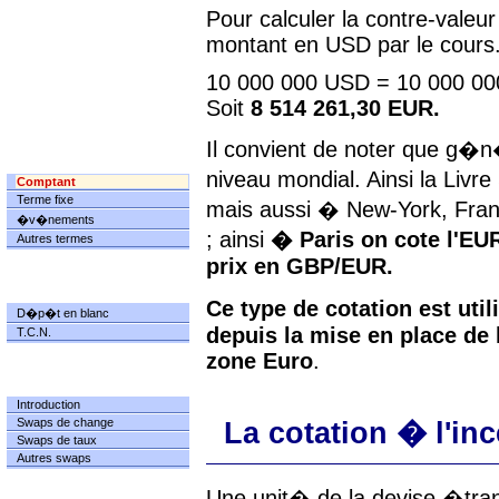
Pour calculer la contre-valeu
montant en USD par le cours
10 000 000 USD = 10 000 000
Soit
8 514 261,30 EUR.
Il convient de noter que g�n
CHANGE
niveau mondial. Ainsi la Livr
Comptant
Terme fixe
mais aussi � New-York, Francf
�v�nements
; ainsi
� Paris on cote l'E
Autres termes
prix en GBP/EUR.
TRESORERIE
Ce type de cotation est ut
D�p�t en blanc
depuis la mise en place de 
T.C.N.
zone Euro
.
SWAPS
Introduction
Swaps de change
La cotation � l'inc
Swaps de taux
Autres swaps
Une unit� de la devise �tra