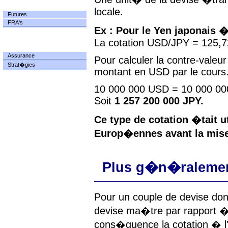
FUTURES
locale.
Futures
FRA's
Ex : Pour le Yen japonais 
La cotation USD/JPY = 125,72
OPTIONS
Assurance
Pour calculer la contre-valeur
Strat�gies
montant en USD par le cours
10 000 000 USD = 10 000 00
Soit
1 257 200 000 JPY.
Ce type de cotation �tait u
Europ�ennes avant la mise 
Plus g�n�raleme
Pour un couple de devise donn
devise ma�tre par rapport � 
cons�quence la cotation � l'