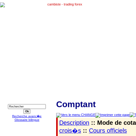
RECHERCHE
Comptant
Recherche avanc�e
Glossaire bilingue
Description
:: Mode de cota
crois�s
::
Cours officiels