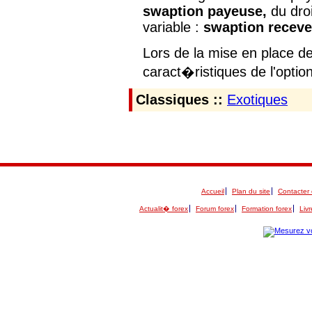
swaption payeuse,
du droi
variable :
swaption recev
Lors de la mise en place d
caract�ristiques de l'optio
Classiques ::
Exotiques
Accueil
Plan du site
Contacter 
Actualit� forex
Forum forex
Formation forex
Livr