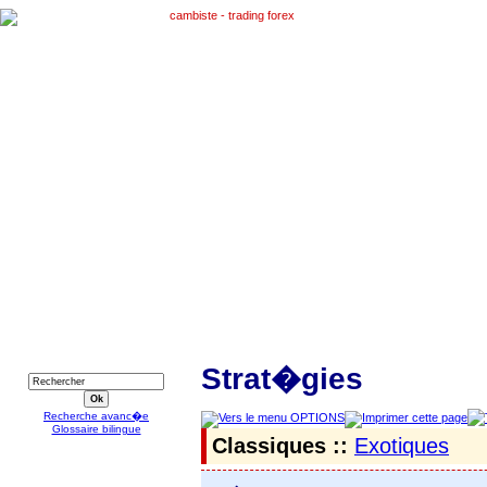
RECHERCHE
Strat�gies
Recherche avanc�e
Glossaire bilingue
Classiques ::
Exotiques