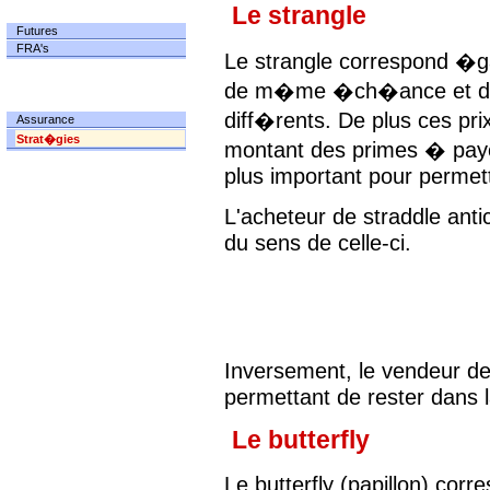
Le strangle
FUTURES
Futures
FRA's
Le strangle correspond �ga
de m�me �ch�ance et de 
OPTIONS
diff�rents. De plus ces pri
Assurance
Strat�gies
montant des primes � payer
plus important pour perme
L'acheteur de straddle an
du sens de celle-ci.
Inversement, le vendeur de
permettant de rester dans l
Le butterfly
Le butterfly (papillon) cor