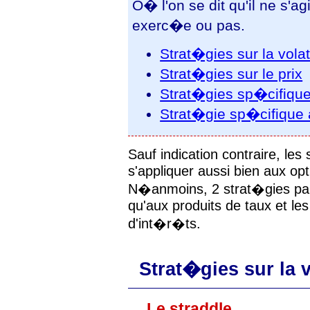
O� l'on se dit qu'il ne s'a
exerc�e ou pas.
Strat�gies sur la volat
Strat�gies sur le prix
Strat�gies sp�cifique
Strat�gie sp�cifique 
Sauf indication contraire, le
s'appliquer aussi bien aux op
N�anmoins, 2 strat�gies par
qu'aux produits de taux et le
d'int�r�ts.
Strat�gies sur la v
Le straddle