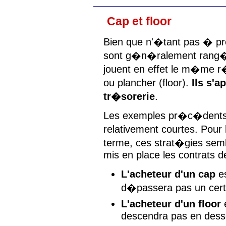
Cap et floor
Bien que n'�tant pas � pro
sont g�n�ralement rang�
jouent en effet le m�me r�
ou plancher (floor).
Ils s'
tr�sorerie
.
Les exemples pr�c�dents 
relativement courtes. Pour
terme, ces strat�gies semb
mis en place les contrats d
L'acheteur d'un cap
es
d�passera pas un certa
L'acheteur d'un floor
e
descendra pas en desso