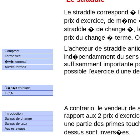
Le straddle correspond � l
prix d'exercice, de m�m
straddle � de change �, le
prix du change � terme. O
CHANGE
L'acheteur de straddle anti
Comptant
ind�pendamment du sens de 
Terme fixe
�v�nements
suffisamment importante po
Autres termes
possible l'exercice d'une de
TRESORERIE
D�p�t en blanc
T.C.N.
A contrario, le vendeur de 
SWAPS
Introduction
rapport aux 2 prix d'exerci
Swaps de change
une partie des primes touch
Swaps de taux
Autres swaps
dessus sont invers�es.