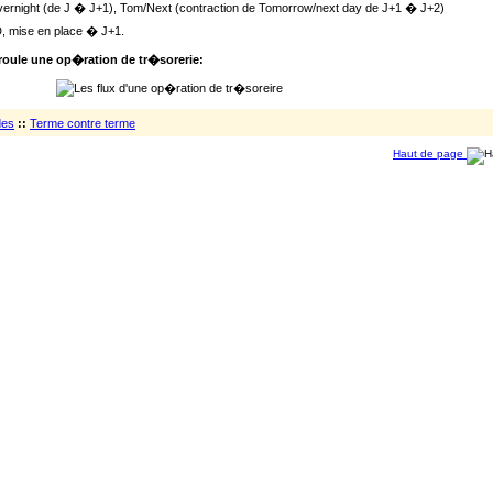
vernight (de J � J+1), Tom/Next (contraction de Tomorrow/next day de J+1 � J+2)
D, mise en place � J+1.
roule une op�ration de tr�sorerie:
des
::
Terme contre terme
Haut de page