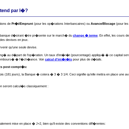
ntend par l�?
tions de
Pr�t/Emprunt
(pour les op�rations Interbancaires) ou
Avance/Blocage
(pour les
ute banque d�sirant �tre pr�sente sur le march� du
change � terme
. En effet, les cours 
des devises en jeux.
rvenir qu'une seule devise.
hang� au d�part de l'op�ration. Un taux d'int�r�t (pourcentage) appliqu� � ce capital ser
a rembours� � l'�ch�ance. Voir
calcul d'int�r�ts
pour plus de d�tails.
ts post-compt�s:
s (181 jours), la Banque � cotera � 3 � 3 1/4. Ceci signifie qu'elle mettra en place une 
on seront calcul�s classiquement :
ment mise en place � J+2, bien qu'il existe des conventions diff�rentes: