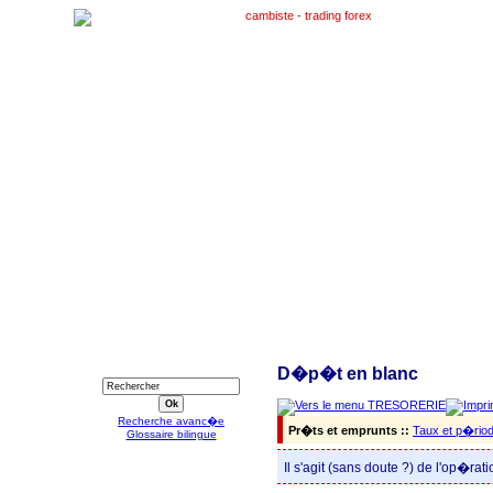
RECHERCHE
D�p�t en blanc
Recherche avanc�e
Pr�ts et emprunts ::
Taux et p�rio
Glossaire bilingue
Il s'agit (sans doute ?) de l'op�r