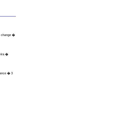
de change �
vira �
avance � 3