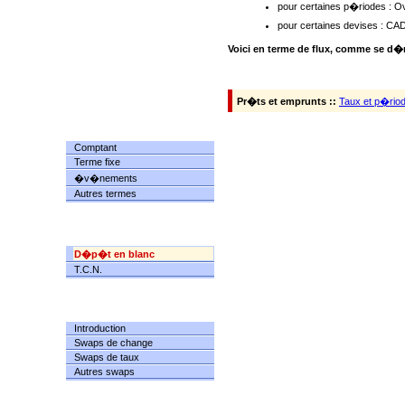
pour certaines p�riodes : O
pour certaines devises : CA
Voici en terme de flux, comme se d�
Pr�ts et emprunts ::
Taux et p�rio
CHANGE
Comptant
Terme fixe
�v�nements
Autres termes
TRESORERIE
D�p�t en blanc
T.C.N.
SWAPS
Introduction
Swaps de change
Swaps de taux
Autres swaps