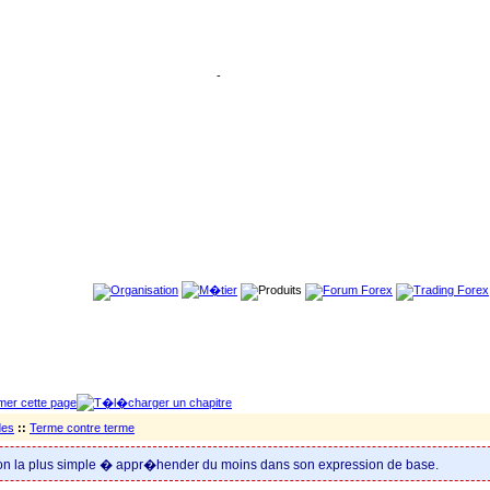
-
des
::
Terme contre terme
ation la plus simple � appr�hender du moins dans son expression de base.