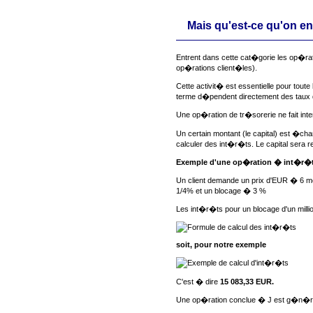
Mais qu'est-ce qu'on e
Entrent dans cette cat�gorie les op�ra
op�rations client�les).
Cette activit� est essentielle pour to
terme d�pendent directement des taux 
Une op�ration de tr�sorerie ne fait inte
Un certain montant (le capital) est �c
calculer des int�r�ts. Le capital ser
Exemple d'une op�ration � int�r�
Un client demande un prix d'EUR � 6 moi
1/4% et un blocage � 3 %
Les int�r�ts pour un blocage d'un milli
soit, pour notre exemple
C'est � dire
15 083,33 EUR.
Une op�ration conclue � J est g�n�rale