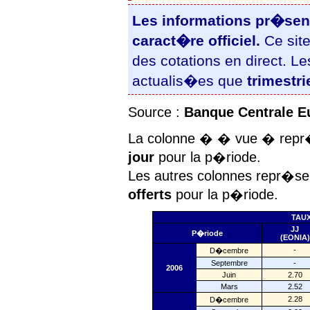
Les informations pr�sen
caract�re officiel.
Ce site
des cotations en direct. 
actualis�es que
trimestr
Source :
Banque Centrale 
La colonne � � vue � rep
jour
pour la p�riode.
Les autres colonnes repr�s
offerts
pour la p�riode.
TAUX
JJ
P�riode
(EONIA)
-
D�cembre
Septembre
-
2006
Juin
2.70
Mars
2.52
2.28
D�cembre