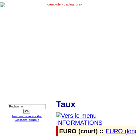
RECHERCHE
Taux
Recherche avanc�e
Glossaire bilingue
EURO (court) ::
EURO (lon