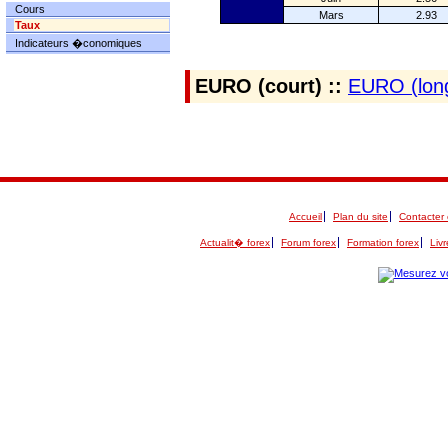
Cours
Mars
2.93
Taux
Indicateurs �conomiques
EURO (court) ::
EURO (lon
Accueil
Plan du site
Contacter 
Actualit� forex
Forum forex
Formation forex
Livr