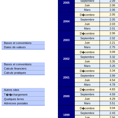
Septembre
2.09
2005
Juin
2.06
Mars
2.06
2.05
D�cembre
Septembre
2.05
2004
Juin
2.03
Mars
2.01
2.06
D�cembre
DATES
Septembre
2.02
2003
Juin
2.21
Bases et conventions
Dates de valeurs
Mars
2.75
3.09
D�cembre
Septembre
3.32
2002
CALCULS
Juin
3.35
Bases et conventions
Mars
3.26
Calculs financiers
3.34
D�cembre
Calculs pratiques
Septembre
3.99
2001
Juin
4.54
Mars
4.78
RESSOURCES
4.83
D�cembre
Autres sites
Septembre
4.59
T�l�chargement
2000
Juin
4.29
Quelques livres
Adresses postales
Mars
3.51
3.04
D�cembre
Septembre
2.43
1999
INFORMATIONS
Juin
2.56