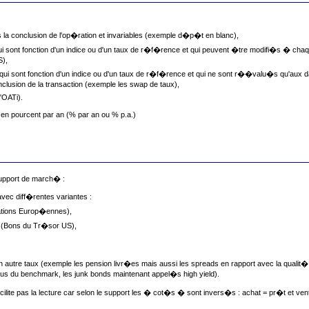
 la conclusion de l'op�ration et invariables (exemple d�p�t en blanc),
ui sont fonction d'un indice ou d'un taux de r�f�rence et qui peuvent �tre modifi�s � cha
),
qui sont fonction d'un indice ou d'un taux de r�f�rence et qui ne sont r��valu�s qu'aux d
lusion de la transaction (exemple les swap de taux),
'OATi).
 en pourcent par an (% par an ou % p.a.)
support de march� :
vec diff�rentes variantes :
ations Europ�ennes),
 (Bons du Tr�sor US),
autre taux (exemple les pension livr�es mais aussi les spreads en rapport avec la qualit�
s du benchmark, les junk bonds maintenant appel�s high yield).
lite pas la lecture car selon le support les � cot�s � sont invers�s : achat = pr�t et ven