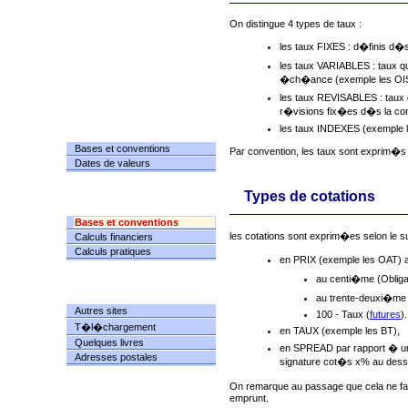
On distingue 4 types de taux :
les taux FIXES : d�finis d�s
les taux VARIABLES : taux q
�ch�ance (exemple les OIS
les taux REVISABLES : taux 
r�visions fix�es d�s la conc
les taux INDEXES (exemple l
DATES
Bases et conventions
Par convention, les taux sont exprim�s
Dates de valeurs
Types de cotations
CALCULS
Bases et conventions
les cotations sont exprim�es selon le 
Calculs financiers
Calculs pratiques
en PRIX (exemple les OAT) a
au centi�me (Oblig
RESSOURCES
au trente-deuxi�me
Autres sites
100 - Taux (
futures
).
T�l�chargement
en TAUX (exemple les BT),
Quelques livres
en SPREAD par rapport � un 
Adresses postales
signature cot�s x% au dessu
On remarque au passage que cela ne faci
emprunt.
INFORMATIONS