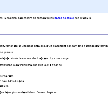
 il est �galement n�cessaire de conna�tre les
bases de calcul
des int�r�ts.
tion, ramen�e � une base annuelle, d'un placement pendant une p�riode d�termi
ucoup mieux.
s de l� � calculer le montant des int�r�ts, il y a une marge.
rent dans la d�finition pr�cise d'un taux. Il s'agit de :
es int�r�ts,
de calcul des dur�es,
t�r�ts.
�tudi�es plus en d�tail dans d'autres chapitres.