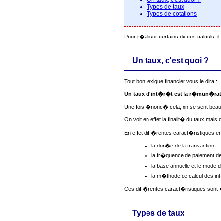
Types de taux
Types de cotations
Pour r�aliser certains de ces calculs,
Un taux, c'est quoi ?
Tout bon lexique financier vous le dira :
Un taux d'int�r�t est la r�mun�ra
Une fois �nonc� cela, on se sent bea
On voit en effet la finalit� du taux mai
En effet diff�rentes caract�ristiques ent
la dur�e de la transaction,
la fr�quence de paiement d
la base annuelle et le mode 
la m�thode de calcul des in
Ces diff�rentes caract�ristiques sont 
Types de taux