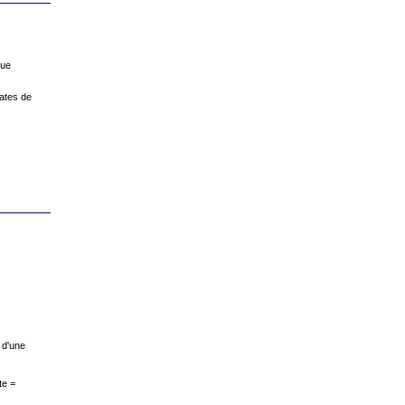
que
ates de
 d'une
te =