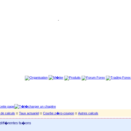
-
de calculs
::
Taux actuariel
::
Courbe z�ro-coupon
::
Autres calculs
 diff�rentes fa�ons