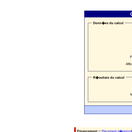
Donn�es du calcul
P
Affi
R�sultats du calcul
M
Financement ::
Placement d�gressi