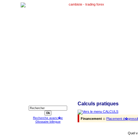
RECHERCHE
Calculs pratiques
Recherche avanc�e
Financement ::
Placement d�gressi
Glossaire bilingue
Quel v