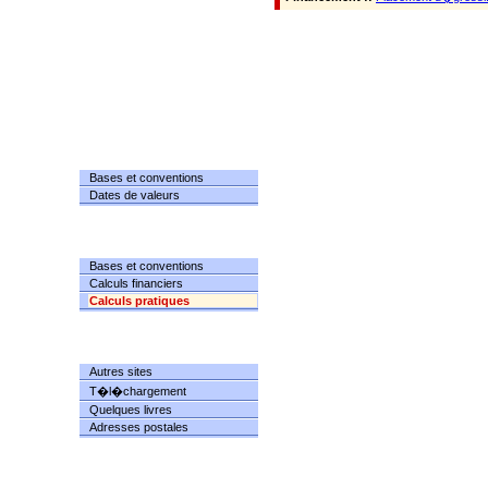
DATES
Bases et conventions
Dates de valeurs
CALCULS
Bases et conventions
Calculs financiers
Calculs pratiques
RESSOURCES
Autres sites
T�l�chargement
Quelques livres
Adresses postales
INFORMATIONS