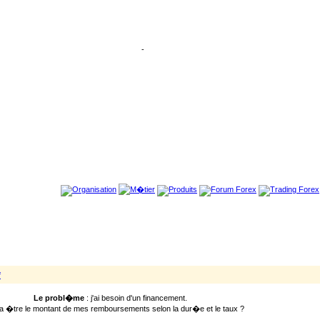
-
f
Le probl�me
: j'ai besoin d'un financement.
a �tre le montant de mes remboursements selon la dur�e et le taux ?