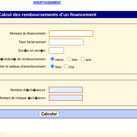
AVERTISSEMENT
Calcul des remboursements d'un financement
Montant du financement :
Taux facial annuel :
Dur�e en ann�e :
�riodicit� de remboursement :
mens.
trim.
ann.
cher le tableau d'amortissement :
Non
Oui
Nombre d'�ch�ances :
ontant de chaque �ch�ance :
f