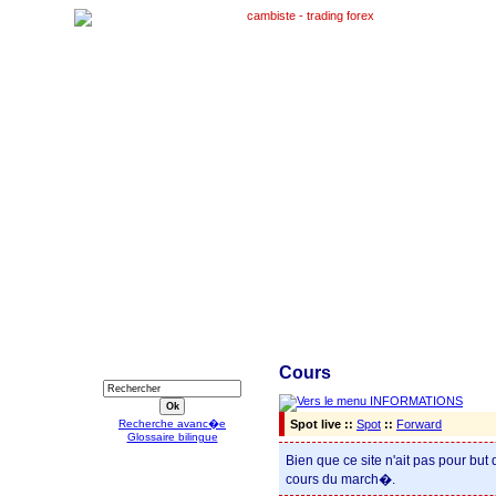
RECHERCHE
Cours
Recherche avanc�e
Spot live ::
Spot
::
Forward
Glossaire bilingue
Bien que ce site n'ait pas pour but
cours du march�.