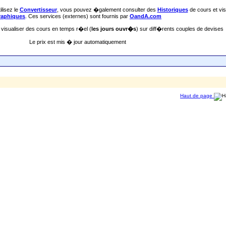
ilisez le
Convertisseur
, vous pouvez �galement consulter des
Historiques
de cours et vis
raphiques
. Ces services (externes) sont fournis par
OandA.com
 visualiser des cours en temps r�el (
les jours ouvr�s
) sur diff�rents couples de devises
Le prix est mis � jour automatiquement
Haut de page