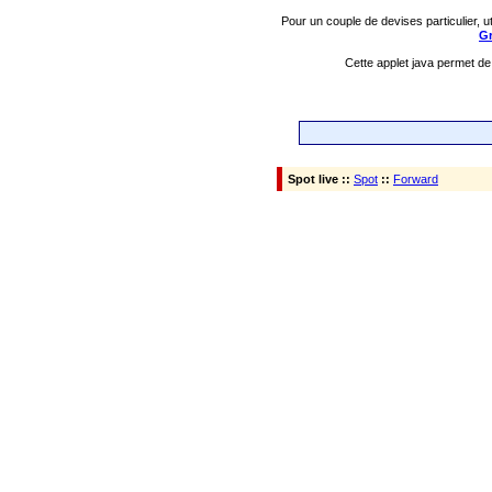
Pour un couple de devises particulier, ut
G
Cette applet java permet de
Spot live ::
Spot
::
Forward