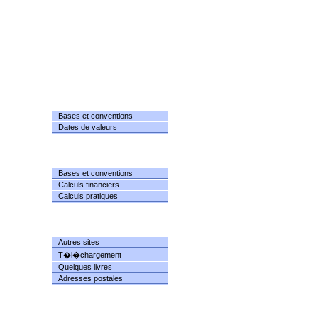
DATES
Bases et conventions
Dates de valeurs
CALCULS
Bases et conventions
Calculs financiers
Calculs pratiques
RESSOURCES
Autres sites
T�l�chargement
Quelques livres
Adresses postales
INFORMATIONS