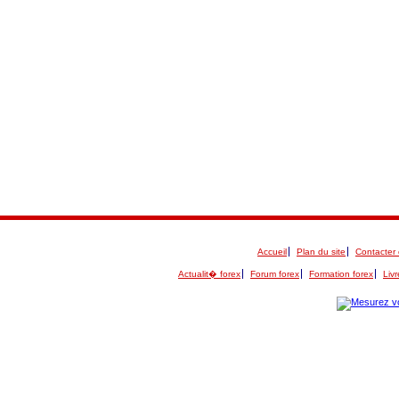
Accueil
Plan du site
Contacter 
Actualit� forex
Forum forex
Formation forex
Livr