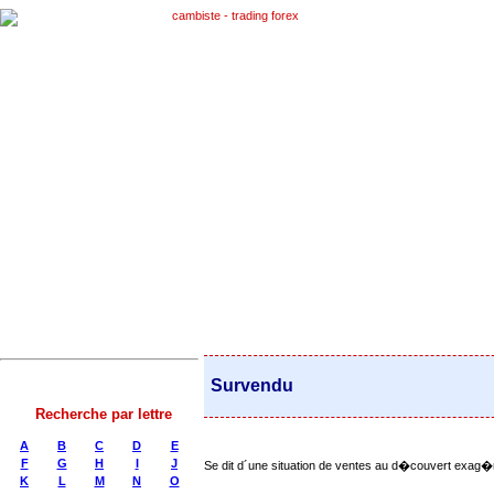
Survendu
Recherche par lettre
A
B
C
D
E
F
G
H
I
J
Se dit d´une situation de ventes au d�couvert exag�r
K
L
M
N
O