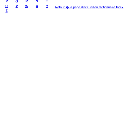
P
Q
R
S
T
U
V
W
X
Y
Retour � la page d'accueil du dictionnaire forex
Z