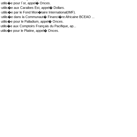
utilis�e pour l´or, appel� Onces.
utilis�e aux Caraibes Est, appel� Dollars.
utilis�e par le Fond Mon�taire International(IMF).
 utilis�e dans la Communaut� Financi�re Africaine BCEAO ...
utilis�e pour le Palladium, appel� Onces.
tilis�e aux Comptoirs Français du Pacifique, ap...
utilis�e pour le Platine, appel� Onces.