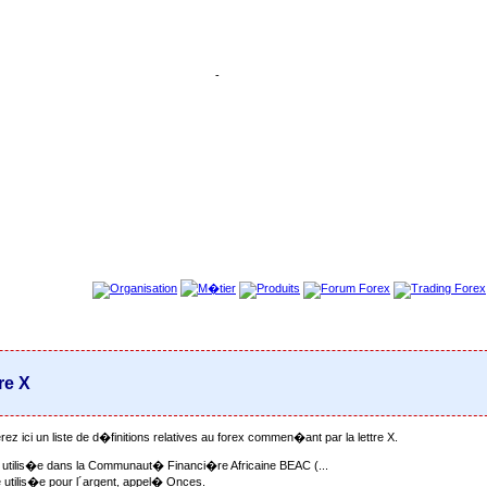
-
re X
ez ici un liste de d�finitions relatives au forex commen�ant par la lettre X.
 utilis�e dans la Communaut� Financi�re Africaine BEAC (...
 utilis�e pour l´argent, appel� Onces.