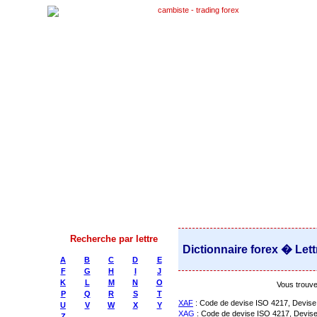
Recherche par lettre
Dictionnaire forex � Lett
A
B
C
D
E
F
G
H
I
J
K
L
M
N
O
Vous trouver
P
Q
R
S
T
XAF
: Code de devise ISO 4217, Devise
U
V
W
X
Y
XAG
: Code de devise ISO 4217, Devise
Z