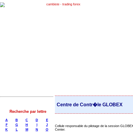
Centre de Contr�le GLOBEX
Recherche par lettre
A
B
C
D
E
F
G
H
I
J
Cellule responsable du pilotage de la session GLOBEX
K
L
M
N
O
Center.