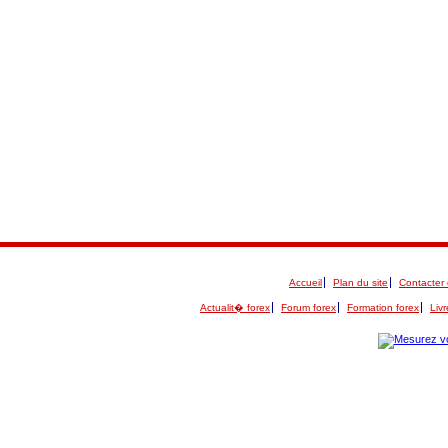
Accueil
Plan du site
Contacter 
Actualit� forex
Forum forex
Formation forex
Livr