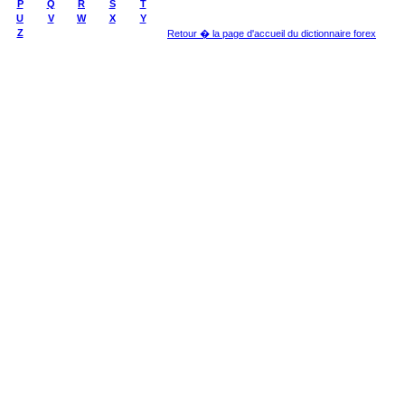
P
Q
R
S
T
U
V
W
X
Y
Z
Retour � la page d'accueil du dictionnaire forex